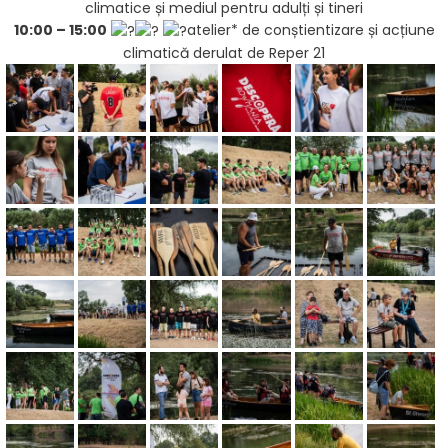
climatice și mediul pentru adulți și tineri
10:00 – 15:00
atelier* de conștientizare și acțiune
climatică derulat de Reper 21