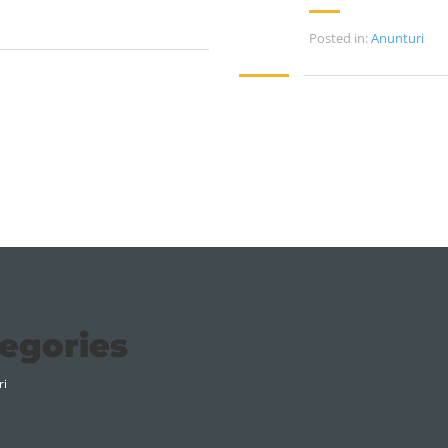
Posted in:
Anunturi
egories
ri