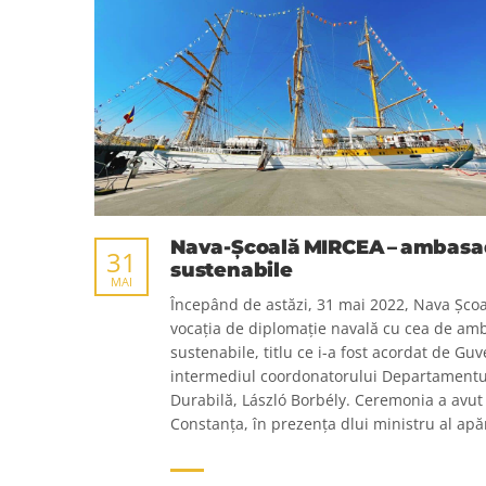
Nava-Școală MIRCEA – ambasa
31
sustenabile
MAI
Începând de astăzi, 31 mai 2022, Nava Șco
vocația de diplomație navală cu cea de am
sustenabile, titlu ce i-a fost acordat de Gu
intermediul coordonatorului Departamentu
Durabilă, László Borbély. Ceremonia a avut l
Constanța, în prezența dlui ministru al apăr