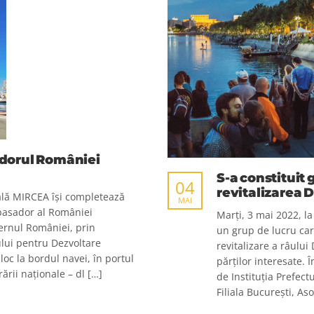
dorul României
S-a constituit 
04
revitalizarea 
ală MIRCEA își completează
MAI
basador al României
Marți, 3 mai 2022, la
vernul României, prin
un grup de lucru car
lui pentru Dezvoltare
revitalizare a râului
oc la bordul navei, în portul
părților interesate. 
ării naționale – dl […]
de Instituția Prefect
Filiala București, Aso