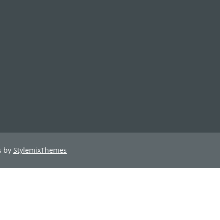
s by
StylemixThemes