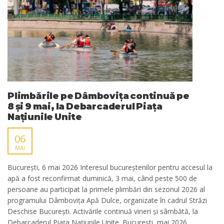
Plimbările pe Dâmbovița continuă pe
8 și 9 mai, la Debarcaderul Piața
Națiunile Unite
06
MAI
București, 6 mai 2026 Interesul bucureștenilor pentru accesul la
apă a fost reconfirmat duminică, 3 mai, când peste 500 de
persoane au participat la primele plimbări din sezonul 2026 al
programului Dâmbovița Apă Dulce, organizate în cadrul Străzi
Deschise București. Activările continuă vineri și sâmbătă, la
Debarcaderul Piața Națiunile Unite. București, mai 2026.