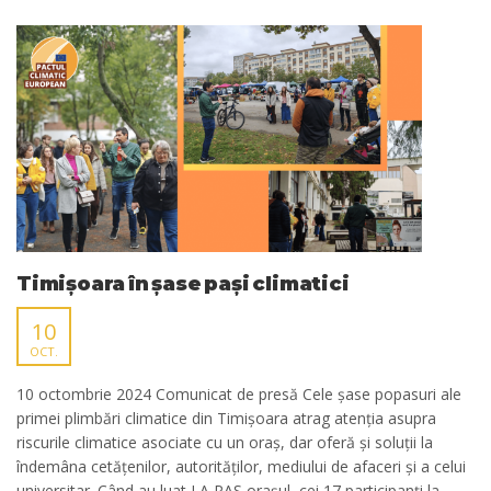
Timișoara în șase pași climatici
10
OCT.
10 octombrie 2024 Comunicat de presă Cele șase popasuri ale
primei plimbări climatice din Timișoara atrag atenția asupra
riscurile climatice asociate cu un oraș, dar oferă și soluții la
îndemâna cetățenilor, autorităților, mediului de afaceri și a celui
universitar. Când au luat LA PAS orașul, cei 17 participanți la