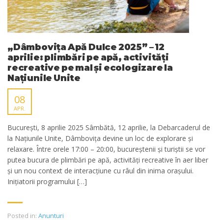
„Dâmbovița Apă Dulce 2025” – 12
aprilie: plimbări pe apă, activități
recreative pe mal și ecologizare la
Națiunile Unite
08
APR.
București, 8 aprilie 2025 Sâmbătă, 12 aprilie, la Debarcaderul de
la Națiunile Unite, Dâmbovița devine un loc de explorare și
relaxare. Între orele 17:00 – 20:00, bucureștenii și turiștii se vor
putea bucura de plimbări pe apă, activități recreative în aer liber
și un nou context de interacțiune cu râul din inima orașului.
Inițiatorii programului […]
Posted in:
Anunturi