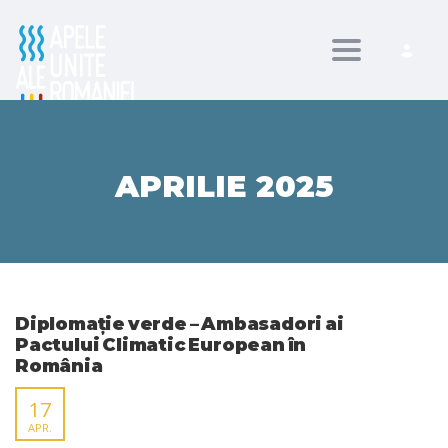
Toggle nav
APRILIE 2025
Diplomație verde – Ambasadori ai
Pactului Climatic European în
România
17
APR.