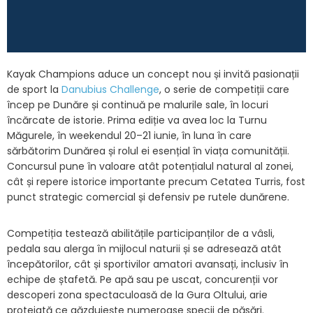
Kayak Champions aduce un concept nou și invită pasionații
de sport la
Danubius Challenge
, o serie de competiții care
încep pe Dunăre și continuă pe malurile sale, în locuri
încărcate de istorie. Prima ediție va avea loc la Turnu
Măgurele, în weekendul 20–21 iunie, în luna în care
sărbătorim Dunărea și rolul ei esențial în viața comunității.
Concursul pune în valoare atât potențialul natural al zonei,
cât și repere istorice importante precum Cetatea Turris, fost
punct strategic comercial și defensiv pe rutele dunărene.
Competiția testează abilitățile participanților de a vâsli,
pedala sau alerga în mijlocul naturii și se adresează atât
începătorilor, cât și sportivilor amatori avansați, inclusiv în
echipe de ștafetă. Pe apă sau pe uscat, concurenții vor
descoperi zona spectaculoasă de la Gura Oltului, arie
protejată ce găzduiește numeroase specii de păsări.