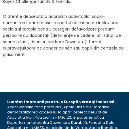
Kayak Challenge Family & Friends.
O atentie deosebită o acordăm activitatilor socio-
comunitare, care folosesc sportul ca mijloc de incluziune
socială și terapie pentru categorii defavorizate precum
persoane cu dizabilități (deficiențe de vedere, utilizatori de
scaun rulant, tineri cu sindrom Down etc), femei
supraviețuitoare de cancer de sân sau copiii din centrele de
plasament.
Lucrăm împreună pentru o Europă verde și incluzivă.
Acest website face parte din „Apele Unite ale României –
democratizarea accesului la apă”, proiect derulat de
Asociația Ivan Patzaichin – Mila 23, în parteneriat cu
Departamentul pentru Dezvoltare Durabilă, Fundația Dala,
Asociația miniMASS, Asociația Unda Verde, Apele Române,