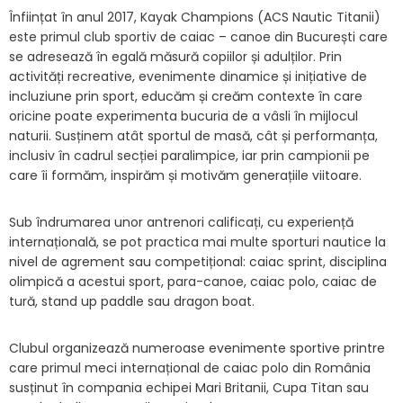
Înființat în anul 2017, Kayak Champions (ACS Nautic Titanii)
este primul club sportiv de caiac – canoe din București care
se adresează în egală măsură copiilor și adulților. Prin
activități recreative, evenimente dinamice și inițiative de
incluziune prin sport, educăm și creăm contexte în care
oricine poate experimenta bucuria de a vâsli în mijlocul
naturii. Susținem atât sportul de masă, cât și performanța,
inclusiv în cadrul secției paralimpice, iar prin campionii pe
care îi formăm, inspirăm și motivăm generațiile viitoare.
Sub îndrumarea unor antrenori calificați, cu experiență
internațională, se pot practica mai multe sporturi nautice la
nivel de agrement sau competițional: caiac sprint, disciplina
olimpică a acestui sport, para-canoe, caiac polo, caiac de
tură, stand up paddle sau dragon boat.
Clubul organizează numeroase evenimente sportive printre
care primul meci internațional de caiac polo din România
susținut în compania echipei Mari Britanii, Cupa Titan sau