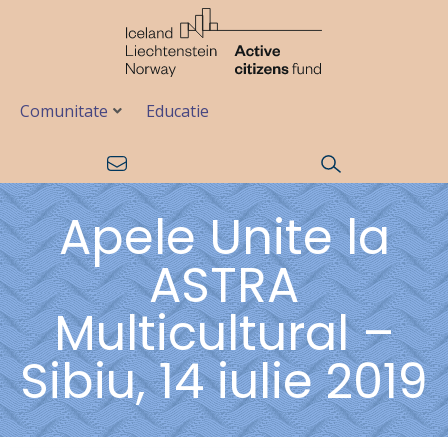
Comunitate
Educatie
Apele Unite la
ASTRA
Multicultural –
Sibiu, 14 iulie 2019