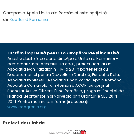
Campania Apele Unite ale României este sprijinită
de
Kaufland Romania
.
Lucrăm împreună pentru o Europă verde și incluzivă.
Acest website face parte din „Apele Unite ale României –
democratizarea accesului la apă”, proiect derulat de
Asociația Ivan Patzaichin – Mila 23, în parteneriat cu
Departamentul pentru Dezvoltare Durabilă, Fundația Dala,
Asociația miniMASS, Asociația Unda Verde, Apele Române,
Asociația Comunelor din România ACOR, cu sprijinul
financiar Active Citizens Fund România, program finanțat de
Islanda, Liechtenstein și Norvegia prin Granturile SEE 2014-
2021; Pentru mai multe informații accesați
www.eeagrants.org
.
Proiect derulat de