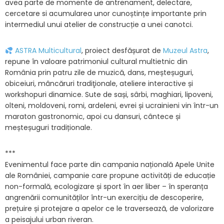
avea parte de momente de antrenament, delectare,
cercetare si acumularea unor cunoștințe importante prin
intermediul unui atelier de construcție a unei canotci.
ASTRA Multicultural
, proiect desfășurat de
Muzeul Astra
,
repune în valoare patrimoniul cultural multietnic din
România prin patru zile de muzică, dans, meșteșuguri,
obiceiuri, mâncăruri tradiţionale, ateliere interactive și
workshopuri dinamice. Sute de sași, sârbi, maghiari, lipoveni,
olteni, moldoveni, romi, ardeleni, evrei și ucrainieni vin într-un
maraton gastronomic, apoi cu dansuri, cântece și
meșteșuguri tradiționale.
***
Evenimentul face parte din campania națională Apele Unite
ale României, campanie care propune activități de educație
non-formală, ecologizare și sport în aer liber – în speranța
angrenării comunităților într-un exercițiu de descoperire,
prețuire și protejare a apelor ce le traversează, de valorizare
a peisajului urban riveran.