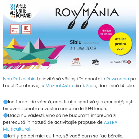
Ivan Patzaichin
te invită să vâslești în canotcile
Rowmania
pe
Lacul Dumbrava, la
Muzeul Astra
din
#Sibiu
, duminică 14 iulie.
Indiferent de vârstă, constituţie sportivă şi experienţă, ești
binevenit pentru a vâsli în canotci de 10+1 locuri.
Dacă nu vâslești, vino să ne bucurăm împreună zi
petrecută în natură de activitățile propuse de
ASTRA
Multicultural
.
Ia-i și pe cei mici cu tine, să vadă cum se fac bărcile,