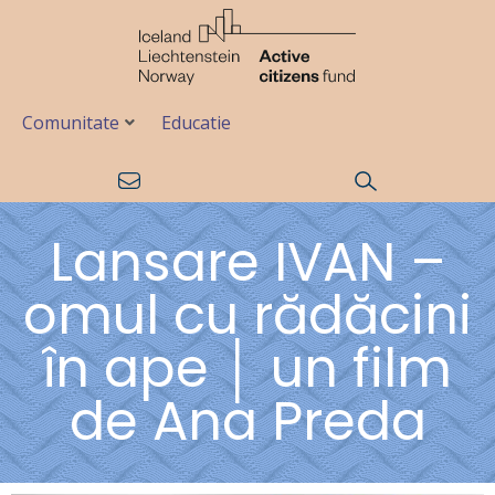
Comunitate
Educatie
Lansare IVAN –
omul cu rădăcini
în ape │ un film
de Ana Preda