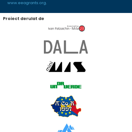
www.eeagrants.org
.
Proiect derulat de