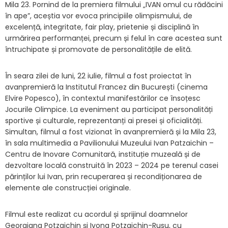
Mila 23. Pornind de la premiera filmului „IVAN omul cu rădăcini
în ape”, aceștia vor evoca principiile olimpismului, de
excelență, integritate, fair play, prietenie și disciplină în
urmărirea performanței, precum și felul în care acestea sunt
întruchipate și promovate de personalitățile de elită.
În seara zilei de luni, 22 iulie, filmul a fost proiectat în
avanpremieră la Institutul Francez din București (cinema
Elvire Popesco), în contextul manifestărilor ce însoțesc
Jocurile Olimpice. La eveniment au participat personalități
sportive și culturale, reprezentanți ai presei și oficialități.
Simultan, filmul a fost vizionat în avanpremieră și la Mila 23,
în sala multimedia a Pavilionului Muzeului Ivan Patzaichin –
Centru de Inovare Comunitară, instituție muzeală și de
dezvoltare locală construită în 2023 – 2024 pe terenul casei
părinților lui Ivan, prin recuperarea și recondiționarea de
elemente ale construcției originale.
Filmul este realizat cu acordul și sprijinul doamnelor
Georgiana Potzaichin și Ivona Potzaichin-Rusu, cu