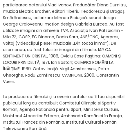
participarea actorului Vlad Ivanov. Producător Diana Dumitru,
muzica Electric Brother, editori Tiberiu Teodorescu și Dragoș
Smărăndescu, colorizare Mihnea Biciușcă, sound design
George Craioveanu, motion design Gabriela Burcea. Au fost
utilizate imagini din arhivele TVR, Asociația Ivan Patzaichin –
Mila 23, COSR, FC Dinamo, Dacin Sara, ANF/CNC, Agerpres,
Voltaj (videoclipul piesei muzicale „Din toată inima”). De
asemenea, au fost folosite imagini din filmele: IAR CA
SENTIMENT UN CRISTAL, 1986, Ovidiu Bose Paştina; OAMENI ȘI
LOCURI PRIN DELTĂ, 1971, Ion Bostan; OLIMPICI ROMÂNI LA
ÎNĂLȚIME, 1969, Octav Ioniță, Virgil Anastasescu, Petre
Gheorghe, Radu Zamfirescu; CAMPIONII, 2000, Constantin
Vaeni.
La producerea filmului și a evenimentelor ce îl fac disponibil
publicului larg au contribuit Comitetul Olimpic și Sportiv
Român, Agenția Națională pentru Sport, Ministerul Culturii,
Ministerul Afacerilor Externe, Ambasada României în Franța,
Institutul Francez din România, Institutul Cultural Român,
Televiziunea Română.