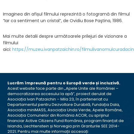
Imaginea din afișul filmului reprezintă o fotogramă din filmul
”Iar ca sentiment un cristal”, de Ovidiu Bose Paştina, 1986.
Mai multe detalii despre următoarele prilejuri de vizionare a
filmului
aici:
https://muzeu.ivanpatzaichin.ro/filmulivanomulcuradacin
Lucrăm împreună pentru o Europă verde și incluzivă.
Acest website face parte din „Apele Unite ale României –
democratizarea accesului la apă”, proiect derulat de
Asociația Ivan Patzaichin – Mila 23, în parteneriat cu
Departamentul pentru Dezvoltare Durabilă, Fundația Dala,
Asociația miniMASS, Asociația Unda Verde, Apele Române,
Asociația Comunelor din România ACOR, cu sprijinul
financiar Active Citizens Fund România, program finanțat de
Islanda, Liechtenstein și Norvegia prin Granturile SEE 2014-
2021; Pentru mai multe informații accesați