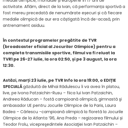
medalii olimpice, mondiale și europene în 17 ani de
activitate. Aflăm, direct de la Ivan, că performanța sportivă a
fost mereu precedată de nenumărate eșecuri și că fiecare
medalie olimpică de aur era câștigată încă de-acasă, prin
antrenament asiduu.
În contextul programelor pregătite de TVR
(broadcaster oficial al Jocurilor Olimpice) pentru a
completa transmisiile sportive, filmul va fi reluat la
TVR1 pe 26-27 iulie, la ora 02:50, și pe 3 august, la ora
12:30.
Astăzi, marți 23 iulie, pe TVR Info la ora 19:00, o EDIȚIE
SPECIALĂ
găzduită de Mihai Rădulescu îi va avea în platou,
live, pe Ivona Patzaichin-Rusu – fiica lui Ivan Patzaichin,
Andreea Răducan – fostă campioană olimpică, gimnastă şi
ambasador UE pentru Jocurile Olimpice de la Paris, Laura
Badea – Cârlescu -campioană olimpică la floretă la Jocurile
Olimpice de la Atlanta ’96, Ana Preda – regizoarea filmului și
Teodor Frolu, vicepreşedintele Asociaţiei Ivan Patzaichin –