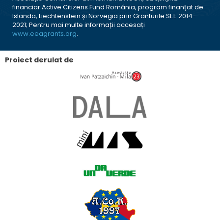
financiar Active Citizens Fund România, program finanțat de
Islanda, Liechtenstein și Norvegia prin Granturile SEE 2014-
2021; Pentru mai multe informații accesați
www.eeagrants.org
.
Proiect derulat de