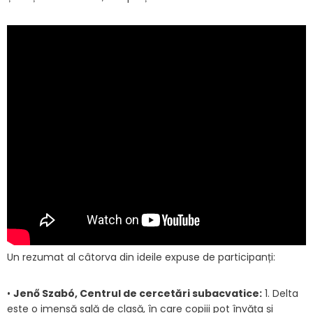
Un rezumat al câtorva din ideile expuse de participanți:
•
Jenő Szabó, Centrul de cercetări subacvatice:
1. Delta
este o imensă sală de clasă, în care copiii pot învăța și