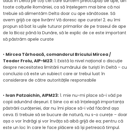
adus în Deltă pe toți cei care suntem preocupați de ape, din
toate colțurile României, ca să înțelegem mai bine că noi
trebuie să alimentăm Delta doar cu ape sănătoase. Să
avem grijă ce ape livrăm! Vă doresc ape curate! 2. eu îmi
propun să bat la ușile tuturor primarilor de pe traseul de ape
de la Bicaz până la Dunăre, să le explic de ce este important
să păstrăm apele curate
•
Mircea Târhoacă, comandorul Bricului Mircea /
Teodor Frolu, AIP-M23:
1. Există la nivel național o discuție
despre necesitatea limitării numărului de turiști în Deltă – cu
concluzia că este un subiect care ar trebui luat în
considerare de către autoritățile responsabile
•
Ivan Patzaichin, AIPM23:
1. mie nu-mi place să-i văd pe
copii adunând deșeuri. E bine ca ei să înțeleagă importanța
păstrării curățeniei, dar nu îmi place să-i văd făcând așa
ceva. Ei trebuie să se bucure de natură, nu s-o curețe – doar
așa o vor îndrăgi și vor învăța să aibă grijă de ea; pentru că
este un loc în care le face plăcere să își petreacă timpul.