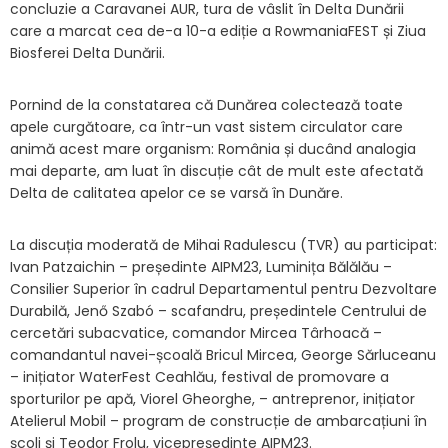
concluzie a
Caravanei AUR
, tura de vâslit în Delta Dunării
care a marcat cea de-a 10-a ediție a RowmaniaFEST și Ziua
Biosferei Delta Dunării.
Pornind de la constatarea că Dunărea colectează toate
apele curgătoare, ca într-un vast sistem circulator care
animă acest mare organism: România și ducând analogia
mai departe, am luat în discuție cât de mult este afectată
Delta de calitatea apelor ce se varsă în Dunăre.
La discuția moderată de Mihai Radulescu (TVR
) au participat:
Ivan Patzaichin – președinte AIPM23, Luminița Bălălău –
Consilier Superior în cadrul Departamentul pentru Dezvoltare
Durabilă, Jenő Szabó – scafandru, președintele Centrului de
cercetări subacvatice, comandor Mircea Târhoacă –
comandantul navei-școală
Bricul Mircea
, George Sărluceanu
– inițiator WaterFest Ceahlău, festival de promovare a
sporturilor pe apă, Viorel Gheorghe, – antreprenor, inițiator
Atelierul Mobil – program de construcție de ambarcațiuni în
școli și Teodor Frolu, vicepreședinte AIPM23.