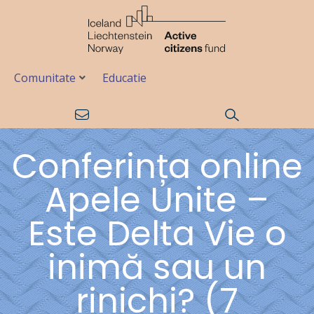
Comunitate
Educatie
Conferința online
Apele Unite –
Este Delta Vie o
inimă sau un
rinichi? (7