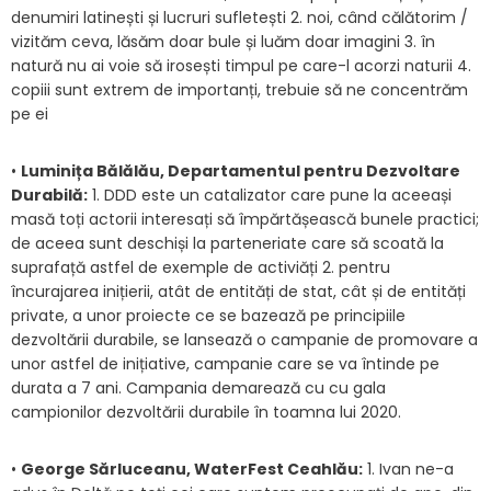
denumiri latinești și lucruri sufletești 2. noi, când călătorim /
vizităm ceva, lăsăm doar bule și luăm doar imagini 3. în
natură nu ai voie să irosești timpul pe care-l acorzi naturii 4.
copiii sunt extrem de importanți, trebuie să ne concentrăm
pe ei
•
Luminița Bălălău, Departamentul pentru Dezvoltare
Durabilă:
1. DDD este un catalizator care pune la aceeași
masă toți actorii interesați să împărtășească bunele practici;
de aceea sunt deschiși la parteneriate care să scoată la
suprafață astfel de exemple de activiăți 2. pentru
încurajarea inițierii, atât de entități de stat, cât și de entități
private, a unor proiecte ce se bazează pe principiile
dezvoltării durabile, se lansează o campanie de promovare a
unor astfel de inițiative, campanie care se va întinde pe
durata a 7 ani. Campania demarează cu cu gala
campionilor dezvoltării durabile în toamna lui 2020.
•
George Sărluceanu, WaterFest Ceahlău:
1. Ivan ne-a