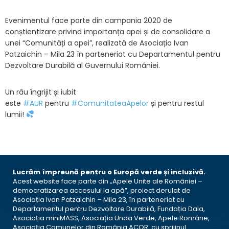
Evenimentul face parte din campania 2020 de
conștientizare privind importanța apei și de consolidare a
unei “Comunități a apei”, realizată de Asociația Ivan
Patzaichin – Mila 23 în parteneriat cu Departamentul pentru
Dezvoltare Durabilă al Guvernului României.
Un râu îngrijit și iubit
este
#AUR
pentru
#ComunitateaApelor
și pentru restul
lumii!
Lucrăm împreună pentru o Europă verde și incluzivă.
Acest website face parte din „Apele Unite ale României –
democratizarea accesului la apă”, proiect derulat de
Asociația Ivan Patzaichin – Mila 23, în parteneriat cu
Departamentul pentru Dezvoltare Durabilă, Fundația Dala,
Asociația miniMASS, Asociația Unda Verde, Apele Române,
Asociația Comunelor din România ACOR, cu sprijinul