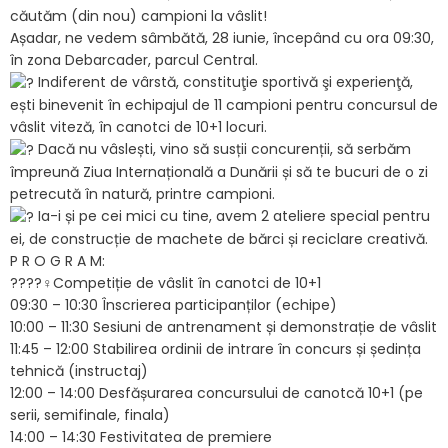
căutăm (din nou) campioni la vâslit!
Așadar, ne vedem sâmbătă, 28 iunie, începând cu ora 09:30,
în zona Debarcader, parcul Central.
Indiferent de vârstă, constituţie sportivă şi experienţă,
ești binevenit în echipajul de 11 campioni pentru concursul de
vâslit viteză, în canotci de 10+1 locuri.
Dacă nu vâslești, vino să susții concurenții, să serbăm
împreună Ziua Internațională a Dunării și să te bucuri de o zi
petrecută în natură, printre campioni.
Ia-i și pe cei mici cu tine, avem 2 ateliere special pentru
ei, de construcție de machete de bărci și reciclare creativă.
P R O G R A M:
?‍?‍??‍♀️
Competiție de vâslit în canotci de 10+1
09:30 – 10:30 Înscrierea participanților (echipe)
10:00 – 11:30 Sesiuni de antrenament și demonstrație de vâslit
11:45 – 12:00 Stabilirea ordinii de intrare în concurs și ședința
tehnică (instructaj)
12:00 – 14:00 Desfășurarea concursului de canotcă 10+1 (pe
serii, semifinale, finala)
14:00 – 14:30 Festivitatea de premiere