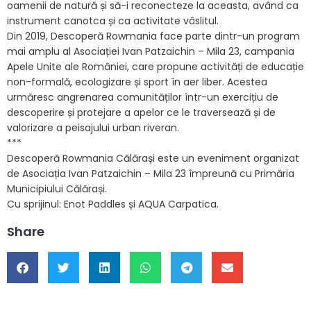
oamenii de natură și să-i reconecteze la aceasta, având ca
instrument canotca și ca activitate vâslitul.
Din 2019, Descoperă Rowmania face parte dintr-un program
mai amplu al Asociației Ivan Patzaichin – Mila 23, campania
Apele Unite ale României, care propune activități de educație
non-formală, ecologizare și sport în aer liber. Acestea
urmăresc angrenarea comunităților într-un exercițiu de
descoperire și protejare a apelor ce le traversează și de
valorizare a peisajului urban riveran.
***
Descoperă Rowmania Călărași este un eveniment organizat
de Asociația Ivan Patzaichin – Mila 23 împreună cu Primăria
Municipiului Călărași.
Cu sprijinul: Enot Paddles și AQUA Carpatica.
Share