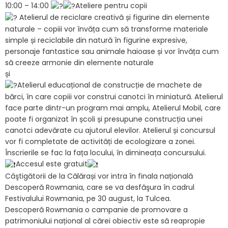
10:00 – 14:00
Ateliere pentru copii
Atelierul de reciclare creativă și figurine din elemente
naturale – copiii vor învăța cum să transforme materiale
simple și reciclabile din natură în figurine expresive,
personaje fantastice sau animale haioase și vor învăța cum
să creeze armonie din elemente naturale
și
Atelierul educațional de construcție de machete de
bărci, în care copiii vor construi canotci în miniatură. Atelierul
face parte dintr-un program mai amplu, Atelierul Mobil, care
poate fi organizat în școli și presupune construcția unei
canotci adevărate cu ajutorul elevilor. Atelierul și concursul
vor fi completate de activități de ecologizare a zonei.
Înscrierile se fac la fața locului, în dimineața concursului.
Accesul este gratuit
Câştigătorii de la Călărași vor intra în finala națională
Descoperă Rowmania, care se va desfăşura în cadrul
Festivalului Rowmania, pe 30 august, la Tulcea.
Descoperă Rowmania o campanie de promovare a
patrimoniului național al cărei obiectiv este să reapropie