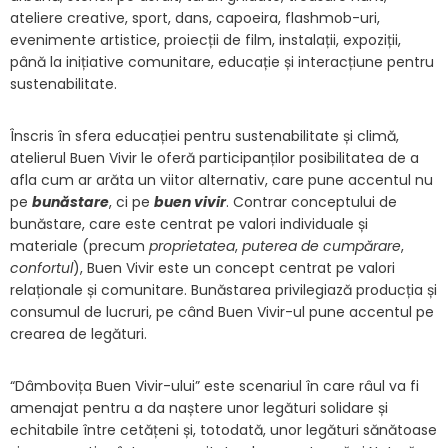
ateliere creative, sport, dans, capoeira, flashmob-uri,
evenimente artistice, proiecții de film, instalații, expoziții,
până la inițiative comunitare, educație și interacțiune pentru
sustenabilitate.
Înscris în sfera educației pentru sustenabilitate și climă,
atelierul Buen Vivir le oferă participanților posibilitatea de a
afla cum ar arăta un viitor alternativ, care pune accentul nu
pe
bunăstare
, ci pe
buen vivir
. Contrar conceptului de
bunăstare, care este centrat pe valori individuale și
materiale (precum
proprietatea
,
puterea de cumpărare
,
confortul
), Buen Vivir este un concept centrat pe valori
relaționale și comunitare. Bunăstarea privilegiază producția și
consumul de lucruri, pe când Buen Vivir-ul pune accentul pe
crearea de legături.
“Dâmbovița Buen Vivir-ului” este scenariul în care râul va fi
amenajat pentru a da naștere unor legături solidare și
echitabile între cetățeni și, totodată, unor legături sănătoase