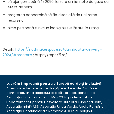
să ajungem, până în 2050, la zero emisii nete de gaze cu
efect de seră;
creșterea economică să fie disociată de utilizarea
resurselor;
nicio persoană și niciun loc să nu fie lăsate în urmă.
Detalii:
https://nodmakerspace.ro/dambovita-delivery-
2024/#program
; https://reper21.ro/
Lucrăm împreună pentru o Europă verde și incluzivă.
Acest website face parte din „Apele Unite ale României –
democratizarea accesului la apă”, proiect derulat de
Asociația Ivan Patzaichin – Mila 23, în parteneriat cu
Departamentul pentru Dezvoltare Durabilă, Fundația Dala,
Asociația miniMASS, Asociația Unda Verde, Apele Române,
Asociația Comunelor din România ACOR, cu sprijinul