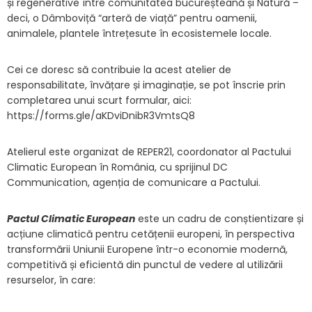
și regenerative între comunitatea bucureșteană și Natură –
deci, o Dâmboviță “arteră de viață” pentru oamenii,
animalele, plantele întrețesute în ecosistemele locale.
Cei ce doresc să contribuie la acest atelier de
responsabilitate, învățare și imaginație, se pot înscrie prin
completarea unui scurt formular, aici:
https://forms.gle/aKDviDnibR3VmtsQ8
Atelierul este organizat de REPER21, coordonator al Pactului
Climatic European în România, cu sprijinul DC
Communication, agenția de comunicare a Pactului.
Pactul Climatic European
este un cadru de conștientizare și
acțiune climatică pentru cetățenii europeni, în perspectiva
transformării Uniunii Europene într-o economie modernă,
competitivă și eficientă din punctul de vedere al utilizării
resurselor, în care: