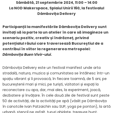
Sâmbătă, 21 septembrie 2024, 11:00 – 14:00
La NOD Makerspace, Splaiul Unirii 160, la festivalul
Dâmbovița Delivery
Participanții la manifestările Dâmbovița Delivery sunt
invitați să ia parte la un atelier în care să imagineze un
scenariu pozitiv, creativ și îndrăzneț, privind
potențialul râului care traversează Bucureștiul de a
contribui în viitor la regenerarea metropolei:
Dâmbovița Buen Vivir-ului
.
Dâmbovița Delivery este un festival manifest unde arta
stradală, natura, muzica și comunitatea se întâlnesc într-un
spațiu vibrant și îi provoacă, în fiecare toamnă, de 5 ani, pe
bucureștenii mari și mici, pe turiști, vizitatori și expați la
reconectare cu apa, dar, mai ales, la experiment, joacă,
dezbatere și învățare. În cele două zile de festival sunt peste
50 de activități, de la activități pe apă (vâslit pe Dâmbovița
în canotcile Ivan Patzaichin sau SUP, yoga pe ponton), la artă
urbană, stencil pe asfalt, tururi ghidate, treasure hunt,