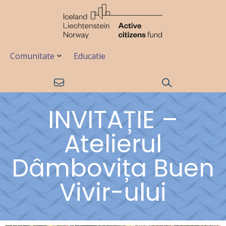
Comunitate
Educatie
INVITAȚIE –
Atelierul
Dâmbovița Buen
Vivir-ului