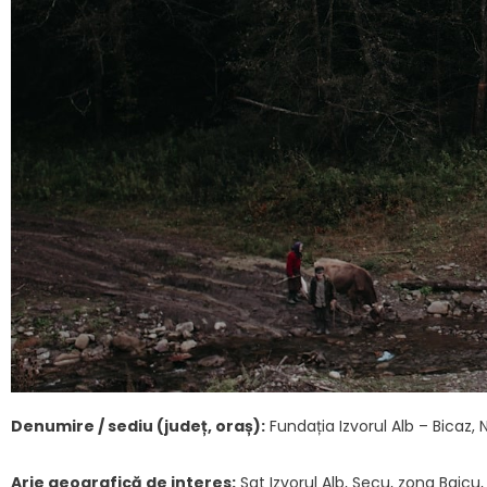
Denumire / sediu (județ, oraș):
Fundația Izvorul Alb – Bicaz,
Arie geografică de interes:
Sat Izvorul Alb, Secu, zona Baicu