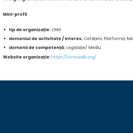
Mini-profil
tip de organizație:
ONG
domeniul de activitate / interes:
Cetățeni, Platformă, Me
domenii de competență:
Legislație/ Mediu
Website organizație:
https://izvorulalb.org/