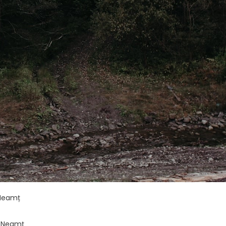
 Neamț
, Neamț