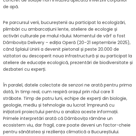
de apă.
Pe parcursul verii, bucureștenii au participat la ecologizări,
plimbări cu ambarcațiuni lente, ateliere de ecologie și
activări culturale pe malul râului. Momentul de vârf a fost
Dâmbovița Delivery – ediția Operă (20–21 septembrie 2025),
când Splaiul Unirii a devenit pietonal și peste 20.000 de
vizitatori au descoperit noua infrastructură și au participat la
ateliere de educație ecologică, prezentări de biodiversitate și
dezbateri cu experți.
În paralel, datele colectate de senzori ne arată pentru prima
dată, în timp real, cum respiră orașul prin râul care îl
străbate. Timp de patru luni, echipe de experți din biologie,
geologie, mediu și tehnologie au lucrat împreună cu
inițiatorii proiectului pentru a analiza aceste informații.
Primele interpretări arată că Dâmbovița rămâne un
ecosistem viu, dar fragil, care poate deveni un factor-cheie
pentru sănătatea și reziliența climatică a Bucureștiului.