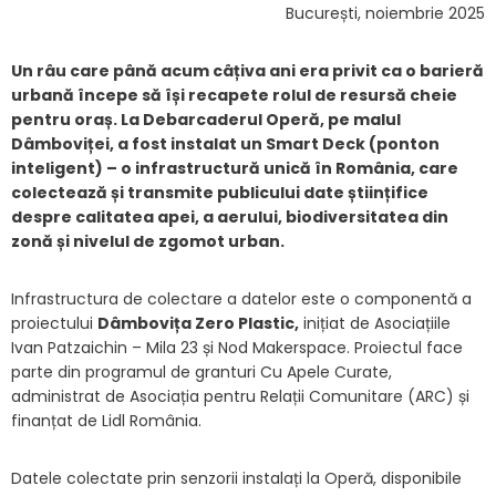
București, noiembrie 2025
Un râu care până acum câțiva ani era privit ca o barieră
urbană începe să își recapete rolul de resursă cheie
pentru oraș. La Debarcaderul Operă, pe malul
Dâmboviței, a fost instalat un Smart Deck (ponton
inteligent) – o infrastructură unică în România, care
colectează și transmite publicului date științifice
despre calitatea apei, a aerului, biodiversitatea din
zonă și nivelul de zgomot urban.
Infrastructura de colectare a datelor este o componentă a
proiectului
Dâmbovița Zero Plastic,
inițiat de Asociațiile
Ivan Patzaichin – Mila 23 și Nod Makerspace. Proiectul face
parte din programul de granturi Cu Apele Curate,
administrat de Asociația pentru Relații Comunitare (ARC) și
finanțat de Lidl România.
Datele colectate prin senzorii instalați la Operă, disponibile