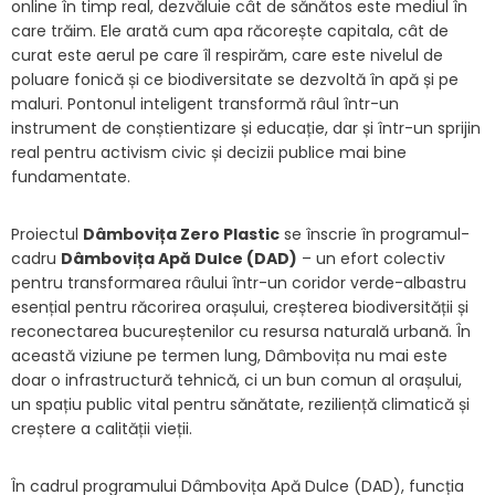
online în timp real, dezvăluie cât de sănătos este mediul în
care trăim. Ele arată cum apa răcorește capitala, cât de
curat este aerul pe care îl respirăm, care este nivelul de
poluare fonică și ce biodiversitate se dezvoltă în apă și pe
maluri. Pontonul inteligent transformă râul într-un
instrument de conștientizare și educație, dar și într-un sprijin
real pentru activism civic și decizii publice mai bine
fundamentate.
Proiectul
Dâmbovița Zero Plastic
se înscrie în programul-
cadru
Dâmbovița Apă Dulce (DAD)
– un efort colectiv
pentru transformarea râului într-un coridor verde-albastru
esențial pentru răcorirea orașului, creșterea biodiversității și
reconectarea bucureștenilor cu resursa naturală urbană. În
această viziune pe termen lung, Dâmbovița nu mai este
doar o infrastructură tehnică, ci un bun comun al orașului,
un spațiu public vital pentru sănătate, reziliență climatică și
creștere a calității vieții.
În cadrul programului Dâmbovița Apă Dulce (DAD), funcția