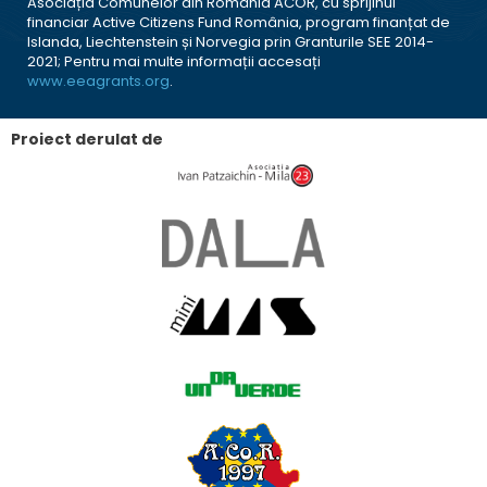
Asociația Comunelor din România ACOR, cu sprijinul
financiar Active Citizens Fund România, program finanțat de
Islanda, Liechtenstein și Norvegia prin Granturile SEE 2014-
2021; Pentru mai multe informații accesați
www.eeagrants.org
.
Proiect derulat de