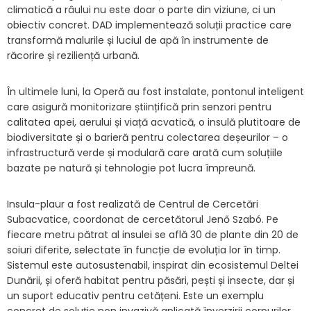
climatică a râului nu este doar o parte din viziune, ci un
obiectiv concret. DAD implementează soluții practice care
transformă malurile și luciul de apă în instrumente de
răcorire și reziliență urbană.
În ultimele luni, la Operă au fost instalate, pontonul inteligent
care asigură monitorizare științifică prin senzori pentru
calitatea apei, aerului și viață acvatică, o insulă plutitoare de
biodiversitate și o barieră pentru colectarea deșeurilor – o
infrastructură verde și modulară care arată cum soluțiile
bazate pe natură și tehnologie pot lucra împreună.
Insula-plaur a fost realizată de Centrul de Cercetări
Subacvatice, coordonat de cercetătorul Jenő Szabó. Pe
fiecare metru pătrat al insulei se află 30 de plante din 20 de
soiuri diferite, selectate în funcție de evoluția lor în timp.
Sistemul este autosustenabil, inspirat din ecosistemul Deltei
Dunării, și oferă habitat pentru păsări, pești și insecte, dar și
un suport educativ pentru cetățeni. Este un exemplu
concret de soluție non invazivă aplicată înverzirii corpurilor