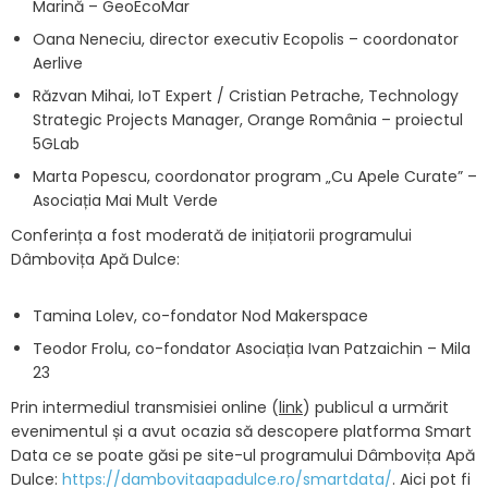
Marină – GeoEcoMar
Oana Neneciu, director executiv Ecopolis – coordonator
Aerlive
Răzvan Mihai, IoT Expert / Cristian Petrache, Technology
Strategic Projects Manager, Orange România – proiectul
5GLab
Marta Popescu, coordonator program „Cu Apele Curate” –
Asociația Mai Mult Verde
Conferința a fost moderată de inițiatorii programului
Dâmbovița Apă Dulce:
Tamina Lolev, co-fondator Nod Makerspace
Teodor Frolu, co-fondator Asociația Ivan Patzaichin – Mila
23
Prin intermediul transmisiei online (
link
) publicul a urmărit
evenimentul și a avut ocazia să descopere platforma Smart
Data ce se poate găsi pe site-ul programului Dâmbovița Apă
Dulce:
https://dambovitaapadulce.ro/smartdata/
. Aici pot fi