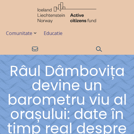
Comunitate
Educatie
Râul Dâmbovița
devine un
barometru viu al
orașului: date în
timp real despre