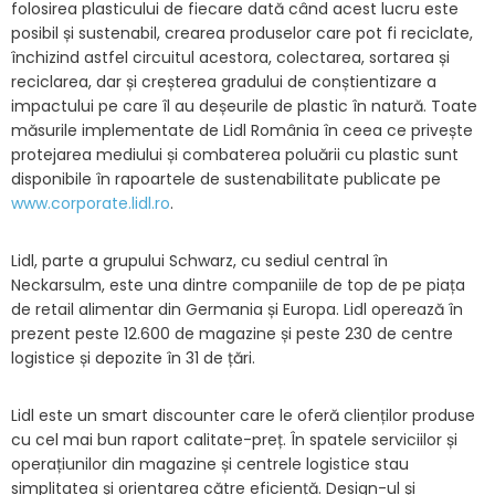
folosirea plasticului de fiecare dată când acest lucru este
posibil și sustenabil, crearea produselor care pot fi reciclate,
închizind astfel circuitul acestora, colectarea, sortarea și
reciclarea, dar și creșterea gradului de conștientizare a
impactului pe care îl au deșeurile de plastic în natură. Toate
măsurile implementate de Lidl România în ceea ce privește
protejarea mediului și combaterea poluării cu plastic sunt
disponibile în rapoartele de sustenabilitate publicate pe
www.corporate.lidl.ro
.
Lidl, parte a grupului Schwarz, cu sediul central în
Neckarsulm, este una dintre companiile de top de pe piața
de retail alimentar din Germania și Europa. Lidl operează în
prezent peste 12.600 de magazine și peste 230 de centre
logistice și depozite în 31 de țări.
Lidl este un smart discounter care le oferă clienților produse
cu cel mai bun raport calitate-preț. În spatele serviciilor și
operațiunilor din magazine și centrele logistice stau
simplitatea și orientarea către eficiență. Design-ul și